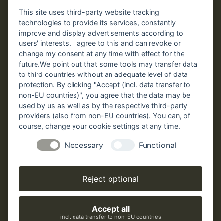
This site uses third-party website tracking
technologies to provide its services, constantly
improve and display advertisements according to
users' interests. I agree to this and can revoke or
Öffnungszeiten
change my consent at any time with effect for the
Winterschließung:
future.We point out that some tools may transfer data
09. Nov. 2026 – 14. März 2027
to third countries without an adequate level of data
protection. By clicking "Accept (incl. data transfer to
15. März – 31. März und
non-EU countries)", you agree that the data may be
05. Oktober – 08. November 2026:
used by us as well as by the respective third-party
täglich 10.00 – 16.00 Uhr
providers (also from non-EU countries). You can, of
01. April – 04. Oktober 2026:
course, change your cookie settings at any time.
täglich 09.00 – 18.00 Uhr
Necessary
Functional
Reject optional
Impressum
Datenschutz
Accept all
incl. data transfer to non-EU countries